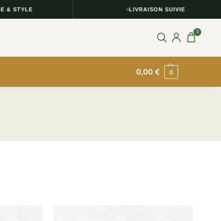
LIVRAISON SUIVIE
0
0,00
€
0