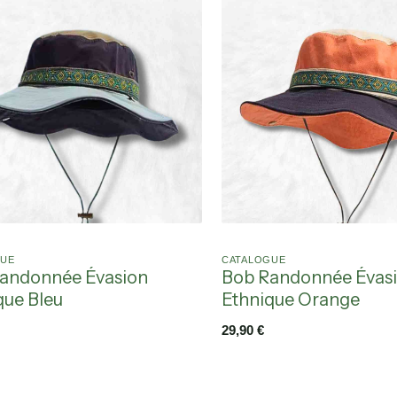
GUE
CATALOGUE
andonnée Évasion
Bob Randonnée Évas
que Bleu
Ethnique Orange
29,90
€