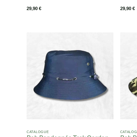
29,90
€
29,90
€
CATALOGUE
CATALO