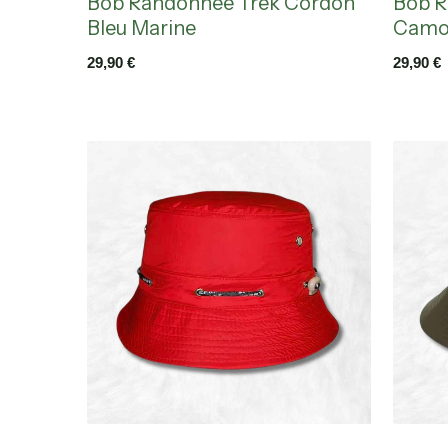
Bob Randonnée Trek Cordon
Bob R
Bleu Marine
Camo
29,90
€
29,90
€