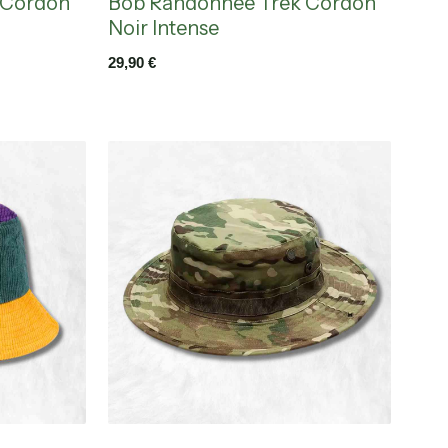
 Cordon
Bob Randonnée Trek Cordon
Noir Intense
29,90
€