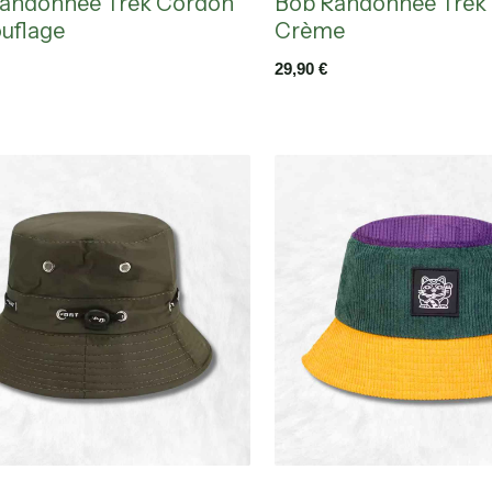
andonnée Trek Cordon
Bob Randonnée Trek
uflage
Crème
29,90
€