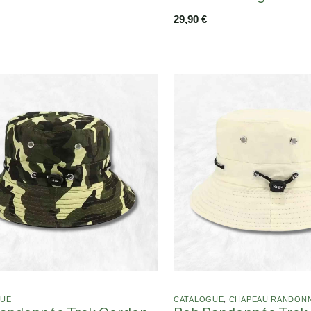
29,90
€
GUE
CATALOGUE
,
CHAPEAU RANDON