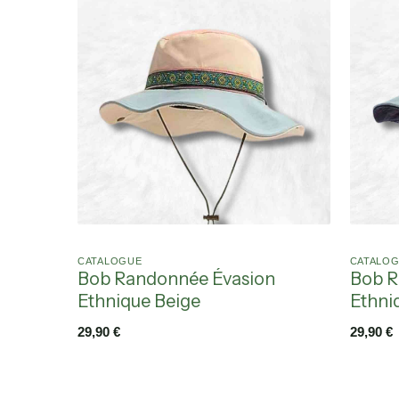
CATALOGUE
CATALO
Bob Randonnée Évasion
Bob R
Ethnique Beige
Ethni
29,90
€
29,90
€