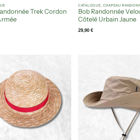
GUE
CATALOGUE
,
CHAPEAU RANDON
andonnée Trek Cordon
Bob Randonnée Velo
Armée
Côtelé Urbain Jaune
29,90
€