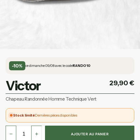
-10%
ce dimanche 09/08 avec le code
RANDO10
Victor
29,90
€
Chapeau Randonnée Homme Technique Vert
Stock limité
Dernières pièces disponibles
−
+
AJOUTER AU PANIER