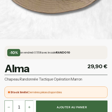
-10%
ce vendredi 07/08 avec le code
RANDO10
Alma
29,90
€
Chapeau Randonnée Tactique Opération Marron
Stock limité
Dernières pièces disponibles
−
+
AJOUTER AU PANIER