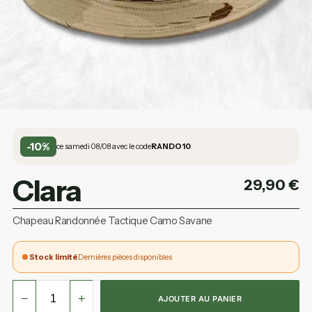
-10%
ce samedi 08/08 avec le code
RANDO10
Clara
29,90
€
Chapeau Randonnée Tactique Camo Savane
Stock limité
Dernières pièces disponibles
−
+
AJOUTER AU PANIER