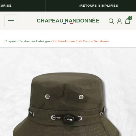
RISÉ
RETOURS SIMPLIFIÉS
0
CHAPEAU RANDONNÉE
Chapeau Randonnée
›
Catalogue
›
Bob Randonnée Trek Cordon Vert Armée