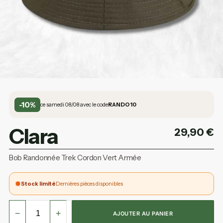
-10%
ce samedi 08/08 avec le code
RANDO10
Clara
29,90
€
Bob Randonnée Trek Cordon Vert Armée
Stock limité
Dernières pièces disponibles
−
+
AJOUTER AU PANIER