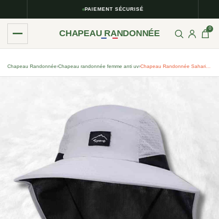
PAIEMENT SÉCURISÉ
0
CHAPEAU RANDONNÉE
Chapeau Randonnée
›
Chapeau randonnée femme anti uv​
›
Chapeau Randonnée Saharien Anti-UV Gris Clair