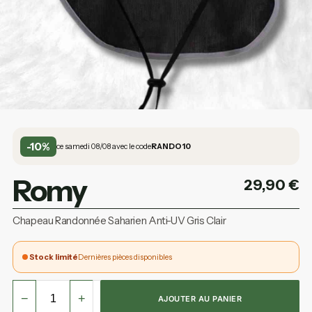
-10%
ce samedi 08/08 avec le code
RANDO10
Romy
29,90
€
Chapeau Randonnée Saharien Anti-UV Gris Clair
Stock limité
Dernières pièces disponibles
−
+
AJOUTER AU PANIER