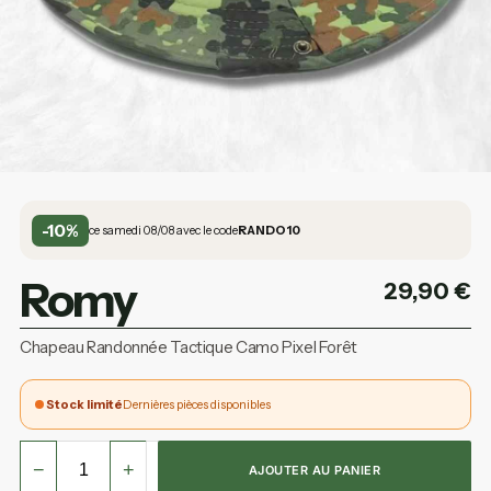
-10%
ce samedi 08/08 avec le code
RANDO10
Romy
29,90
€
Chapeau Randonnée Tactique Camo Pixel Forêt
Stock limité
Dernières pièces disponibles
−
+
AJOUTER AU PANIER