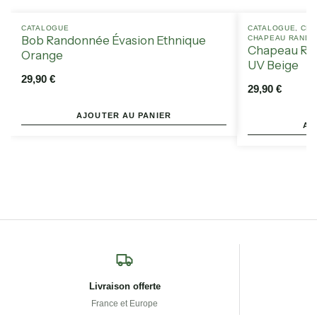
CATALOGUE
CATALOGUE
,
CHA
Bob Randonnée Évasion Ethnique
CHAPEAU RANDON
Chapeau Ran
Orange
UV Beige
29,90
€
29,90
€
AJOUTER AU PANIER
AJ
Livraison offerte
France et Europe