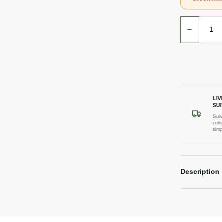
−
LI
SUI
Suiv
coli
sim
Description