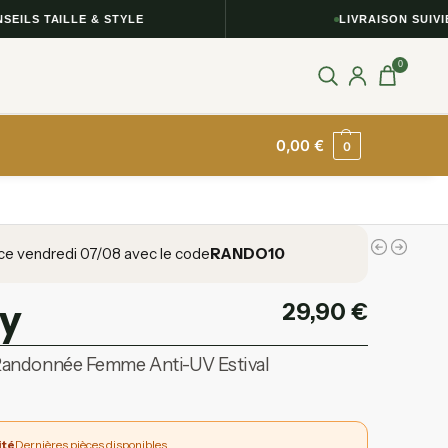
LS TAILLE & STYLE
LIVRAISON SUIVIE
0
0,00
€
0
ce vendredi 07/08 avec le code
RANDO10
y
29,90
€
andonnée Femme Anti-UV Estival
ité
Dernières pièces disponibles