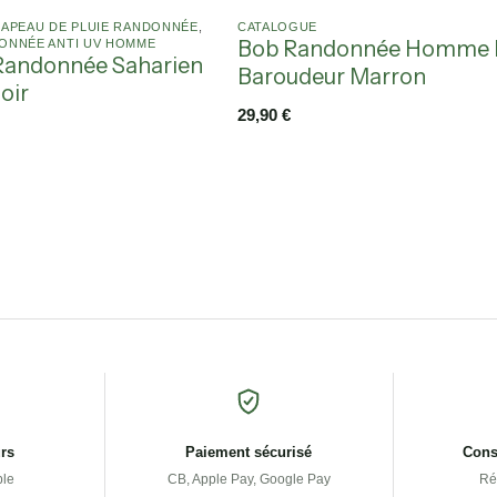
APEAU DE PLUIE RANDONNÉE​
,
CATALOGUE
Bob Randonnée Homme 
ONNÉE ANTI UV HOMME​
Randonnée Saharien
Baroudeur Marron
oir
29,90
€
urs
Paiement sécurisé
Conse
ple
CB, Apple Pay, Google Pay
Ré