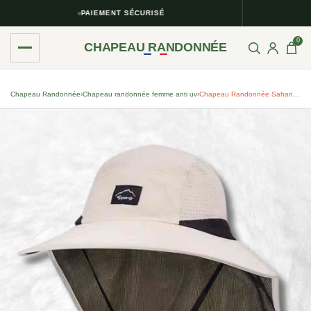
PAIEMENT SÉCURISÉ
0
CHAPEAU RANDONNÉE
Chapeau Randonnée
›
Chapeau randonnée femme anti uv​
›
Chapeau Randonnée Saharien Anti-UV Beige