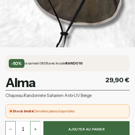
-10%
ce samedi 08/08 avec le code
RANDO10
Alma
29,90
€
Chapeau Randonnée Saharien Anti-UV Beige
Stock limité
Dernières pièces disponibles
−
+
AJOUTER AU PANIER