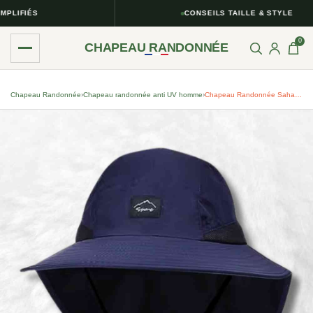
LIFIÉS
CONSEILS TAILLE & STYLE
0
CHAPEAU RANDONNÉE
Chapeau Randonnée
›
Chapeau randonnée anti UV homme​
›
Chapeau Randonnée Saharien Anti-UV Bleu