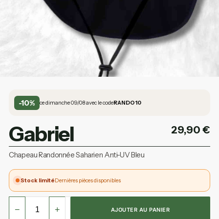
-10%
ce dimanche 09/08 avec le code
RANDO10
Gabriel
29,90
€
Chapeau Randonnée Saharien Anti-UV Bleu
Stock limité
Dernières pièces disponibles
−
+
AJOUTER AU PANIER