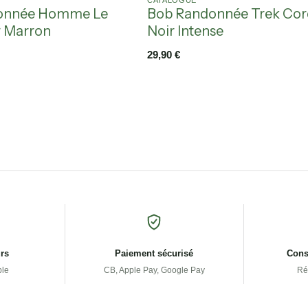
CATALOGUE
onnée Homme Le
Bob Randonnée Trek Co
 Marron
Noir Intense
29,90
€
urs
Paiement sécurisé
Conse
ple
CB, Apple Pay, Google Pay
Ré