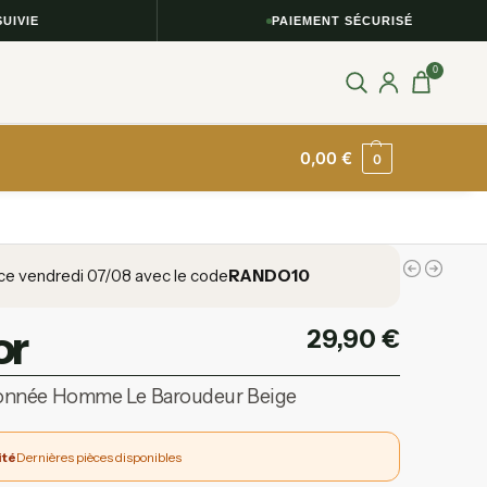
IE
PAIEMENT SÉCURISÉ
0
0,00
€
0
ce vendredi 07/08 avec le code
RANDO10
or
29,90
€
onnée Homme Le Baroudeur Beige
ité
Dernières pièces disponibles