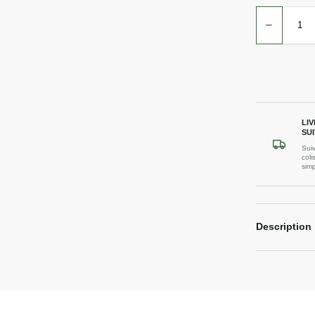
−
LI
SUI
Suiv
coli
sim
Description