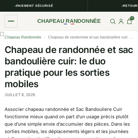
PAIEMENT SÉCURISÉ
RETOURS SI
0
CHAPEAU RANDONNÉE
Chapeau Randonnée
Chapeau de randonnée et sac bandoulière cuir: le duo pratique pour les sorties mobiles
/
Chapeau de randonnée et sac
bandoulière cuir: le duo
pratique pour les sorties
mobiles
JUILLET 8, 2026
Associer chapeau randonnée et Sac Bandouliere Cuir
fonctionne mieux quand on part d’un usage précis plutôt
que d’une simple envie d’accumuler des pièces. Dans les
sorties mobiles, les déplacements légers et les journées