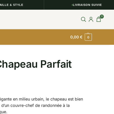
& STYLE
LIVRAISON SUIVIE
0
0,00
€
0
Chapeau Parfait
égante en milieu urbain, le chapeau est bien
e d’un couvre-chef de randonnée à la
que.