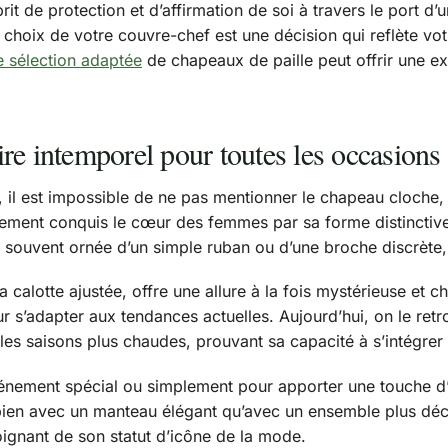
sprit de protection et d’affirmation de soi à travers le port
 choix de votre couvre-chef est une décision qui reflète vot
e sélection adaptée
de chapeaux de paille peut offrir une exc
re intemporel pour toutes les occasions
, il est impossible de ne pas mentionner le chapeau cloche,
idement conquis le cœur des femmes par sa forme distinctive
, souvent ornée d’un simple ruban ou d’une broche discrète, 
lotte ajustée, offre une allure à la fois mystérieuse et chi
ur s’adapter aux tendances actuelles. Aujourd’hui, on le ret
ur les saisons plus chaudes, prouvant sa capacité à s’intégr
énement spécial ou simplement pour apporter une touche d’o
i bien avec un manteau élégant qu’avec un ensemble plus dé
moignant de son statut d’icône de la mode.